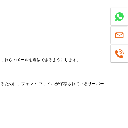
ワ
ッ
sales@c
ツ
+8619937
様にこれらのメールを送信できるようにします。
ア
切に表示するために、フォント ファイルが保存されているサーバー
ッ
プ